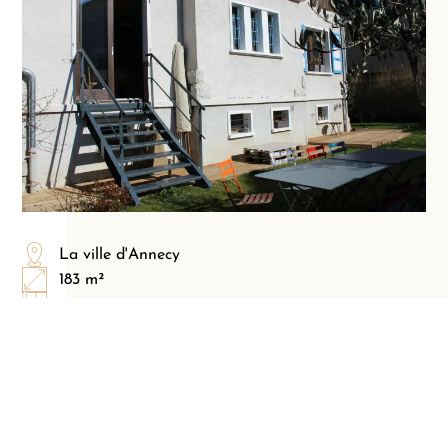
La ville d'Annecy
183 m²
5 pièces
447 m²
4 chambres
2 salles de bain
2 parking(s)