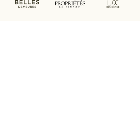
Nous situer
10, Chemin de la Maveria
Veyrier-du-Lac 74290