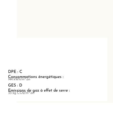
DPE : C
Consommations énergétiques :
144 kWh/m².an
GES : D
Emissions de gaz à effet de serre :
33 kg CO2/m².an